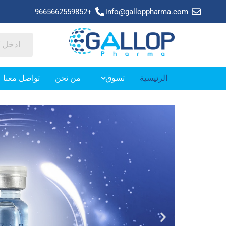
+9665662559852
info@galloppharma.com
الرئيسية
تسوق
من نحن
تواصل معنا