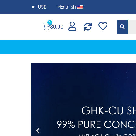
English
USD
0
$
0.00