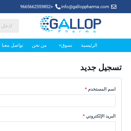
+9665662559852
info@galloppharma.com
الرئيسية
تسوق
من نحن
تواصل معنا
تسجيل جديد
اسم المستخدم
*
البريد الإلكتروني
*